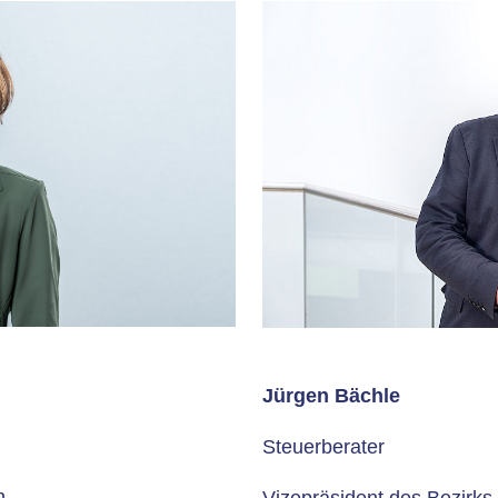
Jürgen Bächle
Steuerberater
n
Vizepräsident des Bezirk